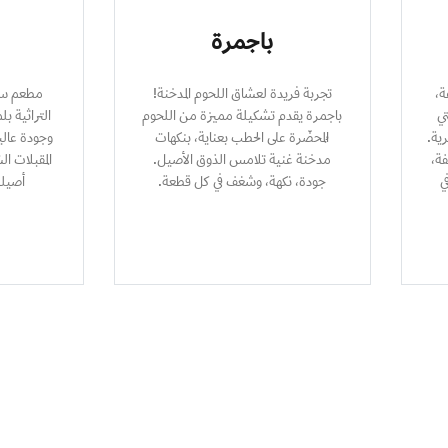
باجمرة
ة،
تجربة فريدة لعشاق اللحوم المدخنة!
مطعم سع
ي
باجمرة يقدم تشكيلة مميزة من اللحوم
التراثية ب
ية.
المُحضّرة على الحطب بعناية، بنكهات
وجودة عالي
فة،
مدخنة غنية تلامس الذوق الأصيل.
المقبلات ا
ي
جودة، نكهة، وشغف في كل قطعة.
أصيلة